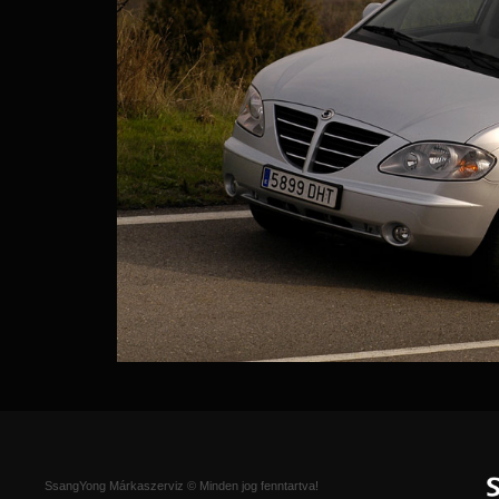
SsangYong Márkaszerviz © Minden jog fenntartva!